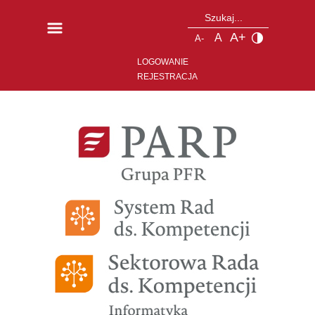
A+
A
A-
LOGOWANIE
REJESTRACJA